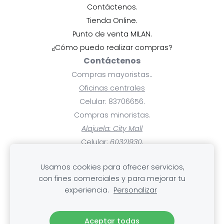
Contáctenos.
Tienda Online.
Punto de venta MILAN.
¿Cómo puedo realizar compras?
Contáctenos
Compras mayoristas..
Oficinas centrales
Celular: 83706656.
Compras minoristas.
Alajuela: City Mall
Celular:
60321930.
Ayuda
Usamos cookies para ofrecer servicios,
Pagos y facturas.
con fines comerciales y para mejorar tu
Mis compras.
experiencia.
Personalizar
Cambios, devoluciones y rembolsos
.Envío
Aceptar todas