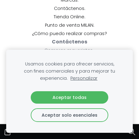
Marcas.
Contáctenos.
Tienda Online.
Punto de venta MILAN.
¿Cómo puedo realizar compras?
Contáctenos
Compras mayoristas..
Oficinas centrales
Usamos cookies para ofrecer servicios,
Celular: 83706656.
con fines comerciales y para mejorar tu
Compras minoristas.
experiencia.
Personalizar
Alajuela: City Mall
Celular:
60321930.
Aceptar todas
Ayuda
Pagos y facturas.
Aceptar solo esenciales
Mis compras.
Cambios, devoluciones y rembolsos
.Envío