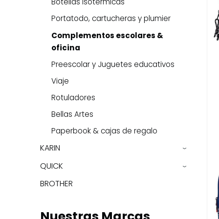
Botellas isotérmicas
Portatodo, cartucheras y plumier
Complementos escolares &
oficina
Preescolar y Juguetes educativos
Viaje
Rotuladores
Bellas Artes
Paperbook & cajas de regalo
KARIN
›
QUICK
›
BROTHER
Nuestras Marcas