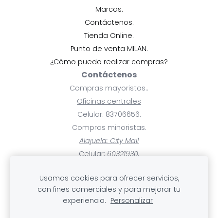
Marcas.
Contáctenos.
Tienda Online.
Punto de venta MILAN.
¿Cómo puedo realizar compras?
Contáctenos
Compras mayoristas..
Oficinas centrales
Celular: 83706656.
Compras minoristas.
Alajuela: City Mall
Celular:
60321930.
Ayuda
Usamos cookies para ofrecer servicios,
Pagos y facturas.
con fines comerciales y para mejorar tu
Mis compras.
experiencia.
Personalizar
Cambios, devoluciones y rembolsos