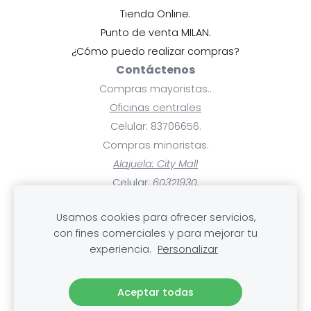
Tienda Online.
Punto de venta MILAN.
¿Cómo puedo realizar compras?
Contáctenos
Compras mayoristas..
Oficinas centrales
Celular: 83706656.
Compras minoristas.
Alajuela: City Mall
Celular:
60321930.
Ayuda
Usamos cookies para ofrecer servicios,
Pagos y facturas.
con fines comerciales y para mejorar tu
Mis compras.
experiencia.
Personalizar
Cambios, devoluciones y rembolsos
.Envío
Aceptar todas