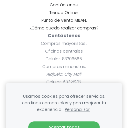
Contáctenos.
Tienda Online.
Punto de venta MILAN.
¿Cómo puedo realizar compras?
Contáctenos
Compras mayoristas..
Oficinas centrales
Celular: 83706656.
Compras minoristas.
Alajuela: City Mall
Celular:
60321930.
Ayuda
Usamos cookies para ofrecer servicios,
Pagos y facturas.
con fines comerciales y para mejorar tu
Mis compras.
experiencia.
Personalizar
Cambios, devoluciones y rembolsos
.Envío
Aceptar todas