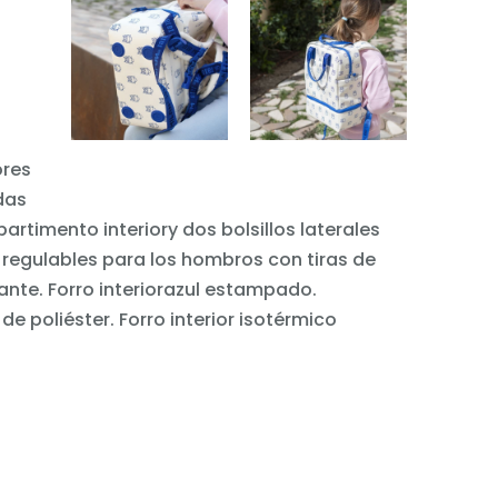
o
ores
das
rtimento interiory dos bolsillos laterales
 regulables para los hombros con tiras de
lante. Forro interiorazul estampado.
de poliéster. Forro interior isotérmico