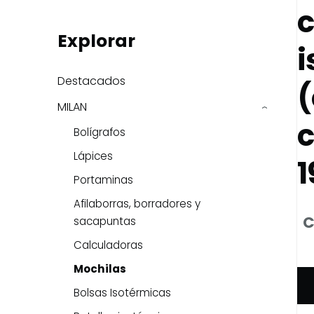
Explorar
i
Destacados
(
MILAN
›
c
Bolígrafos
Lápices
1
Portaminas
Afilaborras, borradores y
C
sacapuntas
Calculadoras
Mochilas
Bolsas Isotérmicas