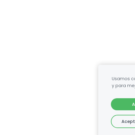
Usamos coo
y para mej
A
Acept