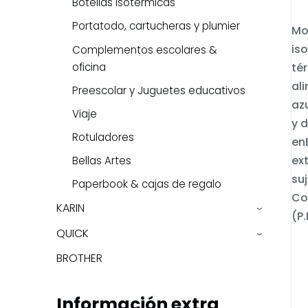
Botellas isotérmicas
Portatodo, cartucheras y plumier
Mo
is
Complementos escolares &
oficina
té
al
Preescolar y Juguetes educativos
az
Viaje
y 
Rotuladores
en
ex
Bellas Artes
su
Paperbook & cajas de regalo
Com
KARIN
›
(P.
QUICK
›
BROTHER
Información extra