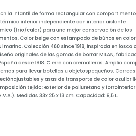
chila infantil de forma rectangular con compartiment
otérmico inferior independiente con interior aislante
rmico (frío/calor) para una mejor conservación de los
imentos. Color beige con estampado de búhos en color
ul marino. Colección 460 since 1918, inspirada en loscol
diseño originales de las gomas de borrar MILAN, fabrica
España desde 1918. Cierre con cremalleras. Amplio compa
ternos para llevar botellas u objetospequeños. Correas
jeciónajustables y asas de transporte de color azul bril
posición tejido: exterior de poliuretano y forrointerior 
E.V.A.). Medidas 33x 25 x 13 cm. Capacidad: 9,5 L.