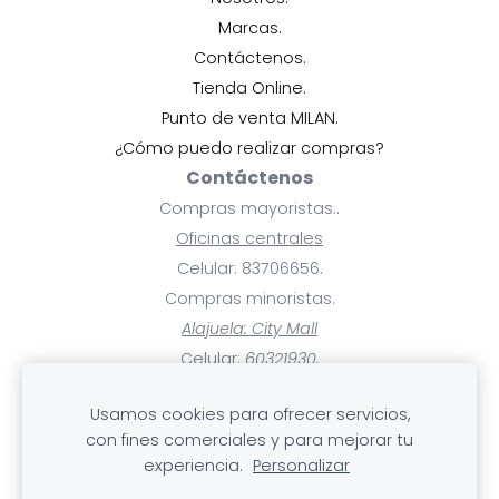
Marcas.
Contáctenos.
Tienda Online.
Punto de venta MILAN.
¿Cómo puedo realizar compras?
Contáctenos
Compras mayoristas..
Oficinas centrales
Celular: 83706656.
Compras minoristas.
Alajuela: City Mall
Celular:
60321930.
Ayuda
Usamos cookies para ofrecer servicios,
Pagos y facturas.
con fines comerciales y para mejorar tu
Mis compras.
experiencia.
Personalizar
Cambios, devoluciones y rembolsos