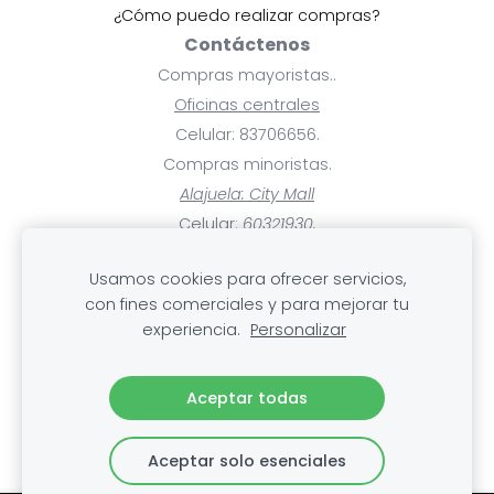
¿Cómo puedo realizar compras?
Contáctenos
Compras mayoristas..
Oficinas centrales
Celular: 83706656.
Compras minoristas.
Alajuela: City Mall
Celular:
60321930.
Ayuda
Usamos cookies para ofrecer servicios,
Pagos y facturas.
con fines comerciales y para mejorar tu
Mis compras.
experiencia.
Personalizar
Cambios, devoluciones y rembolsos
.Envío
Aceptar todas
Aceptar solo esenciales