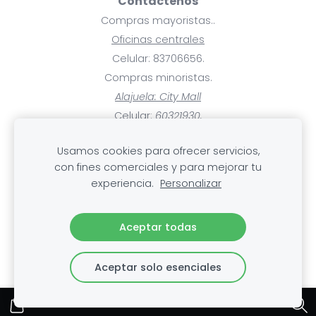
Contáctenos
Compras mayoristas..
Oficinas centrales
Celular: 83706656.
Compras minoristas.
Alajuela: City Mall
Celular:
60321930.
Ayuda
Usamos cookies para ofrecer servicios,
Pagos y facturas.
con fines comerciales y para mejorar tu
Mis compras.
experiencia.
Personalizar
Cambios, devoluciones y rembolsos
.Envío
Aceptar todas
Aceptar solo esenciales