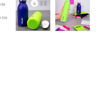
 de
 las