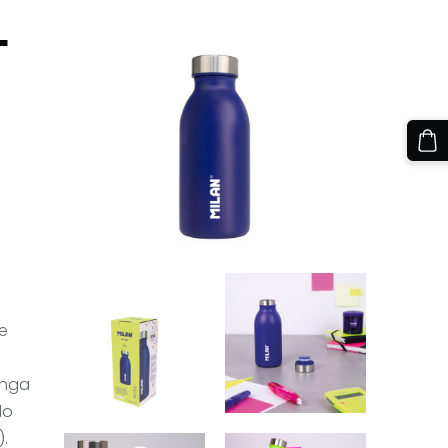
L
ie
enga
do
).