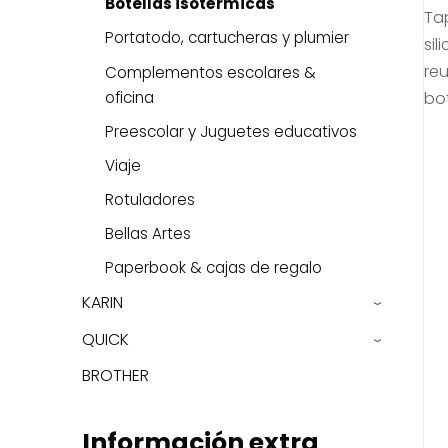
Botellas isotérmicas
Ta
Portatodo, cartucheras y plumier
sil
reu
Complementos escolares &
oficina
bo
Preescolar y Juguetes educativos
Viaje
Rotuladores
Bellas Artes
Paperbook & cajas de regalo
KARIN
›
QUICK
›
BROTHER
Información extra