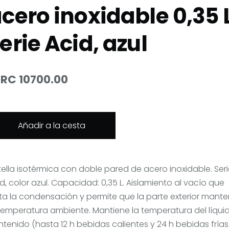
cero inoxidable 0,35 
erie Acid, azul
RC 10700.00
Añadir a la cesta
ella isotérmica con doble pared de acero inoxidable. Ser
d, color azul. Capacidad: 0,35 L. Aislamiento al vacío que
ita la condensación y permite que la parte exterior mant
 temperatura ambiente. Mantiene la temperatura del líqui
tenido (hasta 12 h bebidas calientes y 24 h bebidas frías