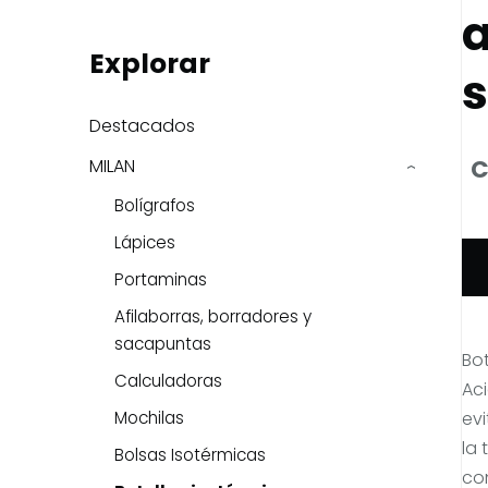
a
Explorar
s
Destacados
C
MILAN
›
Bolígrafos
Lápices
Portaminas
Afilaborras, borradores y
sacapuntas
Bot
Calculadoras
Aci
ev
Mochilas
la
Bolsas Isotérmicas
con