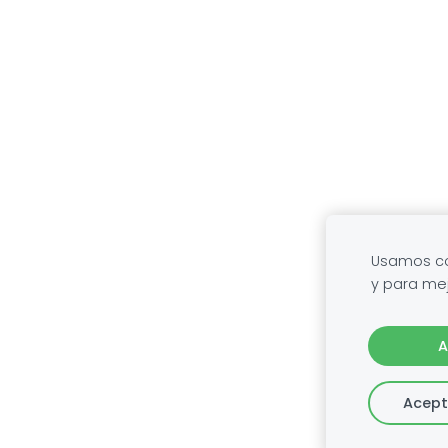
Usamos coo
y para mej
A
Acept