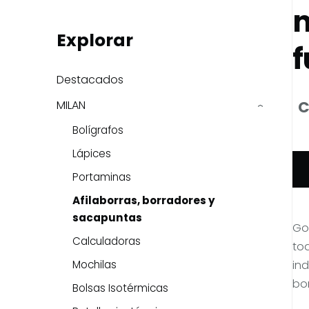
n
Explorar
f
Destacados
C
MILAN
›
Bolígrafos
Lápices
Portaminas
Afilaborras, borradores y
sacapuntas
Go
Calculadoras
tod
ind
Mochilas
bo
Bolsas Isotérmicas