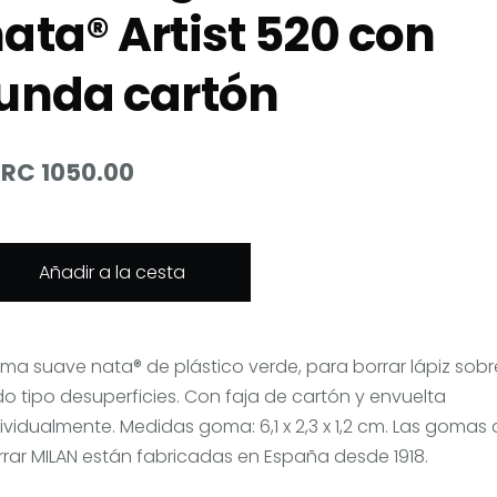
ata® Artist 520 con
unda cartón
RC 1050.00
Añadir a la cesta
ma suave nata® de plástico verde, para borrar lápiz sobr
o tipo desuperficies. Con faja de cartón y envuelta
ividualmente. Medidas goma: 6,1 x 2,3 x 1,2 cm. Las gomas
rrar MILAN están fabricadas en España desde 1918.