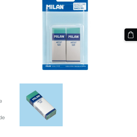
e
 de