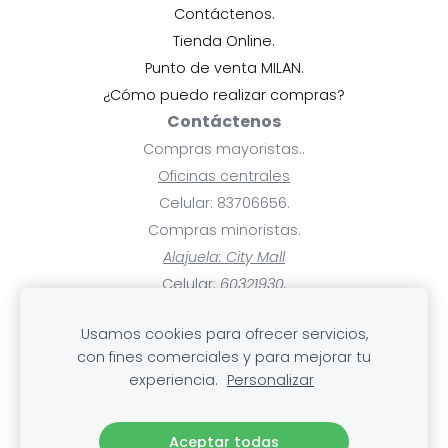
Contáctenos.
Tienda Online.
Punto de venta MILAN.
¿Cómo puedo realizar compras?
Contáctenos
Compras mayoristas..
Oficinas centrales
Celular: 83706656.
Compras minoristas.
Alajuela: City Mall
Celular:
60321930.
Ayuda
Usamos cookies para ofrecer servicios,
Pagos y facturas.
con fines comerciales y para mejorar tu
Mis compras.
experiencia.
Personalizar
Cambios, devoluciones y rembolsos
.Envío
Aceptar todas