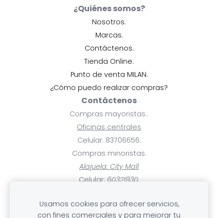
¿Quiénes somos?
Nosotros.
Marcas.
Contáctenos.
Tienda Online.
Punto de venta MILAN.
¿Cómo puedo realizar compras?
Contáctenos
Compras mayoristas..
Oficinas centrales
Celular: 83706656.
Compras minoristas.
Alajuela: City Mall
Celular:
60321930.
Ayuda
Usamos cookies para ofrecer servicios,
Pagos y facturas.
con fines comerciales y para mejorar tu